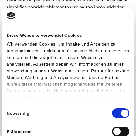
simplifica considerablemente y se evitan inseguridades
jurídicas.
HAquí puede acceder directamente a nuestro
Diese Webseite verwendet Cookies
calculador de licencias
Wir verwenden Cookies, um Inhalte und Anzeigen zu
personalisieren, Funktionen für soziale Medien anbieten zu
können und die Zugriffe auf unsere Website zu
analysieren. Außerdem geben wir Informationen zu Ihrer
Verwendung unserer Website an unsere Partner für soziale
¿Qué ocurre si no se cumple la Ley
Medien, Werbung und Analysen weiter. Unsere Partner
führen diese Informationen möglicherweise mit weiteren
de Envases en Alemania?
Daten zusammen, die Sie ihnen bereitgestellt haben oder
die sie im Rahmen Ihrer Nutzung der Dienste gesammelt
El incumplimiento de la Ley de Envases puede dar lugar a
haben.
Einwilligungsauswahl
diversas sanciones, tanto de carácter administrativo
Notwendig
como civil:
Präferenzen
Multas: