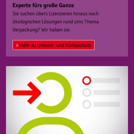
Experte fürs große Ganze
Sie suchen übers Lizenzieren hinaus nach
ökologischen Lösungen rund ums Thema
Verpackung? Wir haben sie.
Mehr zu Umwelt- und Klimaschutz