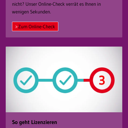
nicht? Unser Online-Check verrät es Ihnen in
wenigen Sekunden.
Zum Online-Check
So geht Lizenzieren