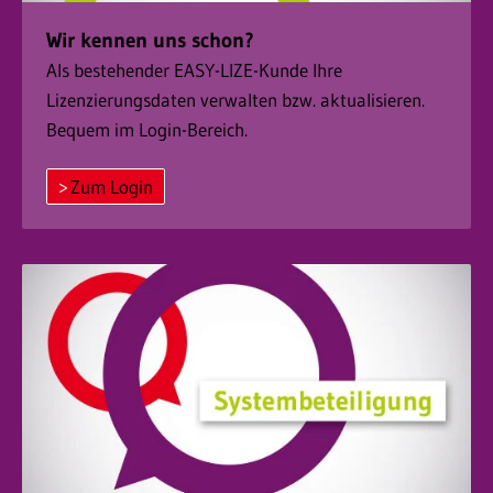
Wir kennen uns schon?
Als bestehender EASY-LIZE-Kunde Ihre
Lizenzierungsdaten verwalten bzw. aktualisieren.
Bequem im Login-Bereich.
Zum Login