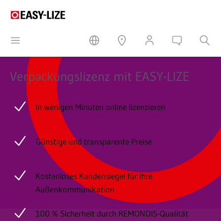
Verpackungslizenz mit EASY-LIZE
In wenigen Minuten online lizenzieren
Günstige und transparente Preise
Kostenloses Kundensiegel für Ihre
Außenkommunikation
100 % Sicherheit durch REMONDIS-Qualität