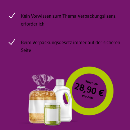
Kein Vorwissen zum Thema Verpackungslizenz
erforderlich
Beim Verpackungsgesetz immer auf der sicheren
Seite
28,90 €