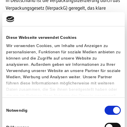
In Deutschland ist die Verpackungslizenzierung durch das
Verpackungsgesetz (VerpackG) geregelt, das klare
Vorschriften für
verschiedene Akteure
festlegt. Hersteller
und Unternehmen, die Verpackungen erstmals in den
Verkehr bringen, müssen diese lizenzieren lassen. Dies gilt
Diese Webseite verwendet Cookies
für alle Arten von Verpackungen, die letztlich beim
privaten Endverbraucher anfallen, einschließlich
Wir verwenden Cookies, um Inhalte und Anzeigen zu
personalisieren, Funktionen für soziale Medien anbieten zu
Versandverpackungen.
können und die Zugriffe auf unsere Website zu
analysieren. Außerdem geben wir Informationen zu Ihrer
Besonders betroffen sind Importeure, die verpackte
Verwendung unserer Website an unsere Partner für soziale
Waren nach Deutschland einführen und diese hier
Medien, Werbung und Analysen weiter. Unsere Partner
verkaufen. Auch sie unterliegen der
Pflicht zur
führen diese Informationen möglicherweise mit weiteren
Verpackungslizenzierung
. Online-Händler spielen
Daten zusammen, die Sie ihnen bereitgestellt haben oder
ebenfalls eine zentrale Rolle, da sie Produkte direkt an
die sie im Rahmen Ihrer Nutzung der Dienste gesammelt
haben.
Endverbraucher versenden und somit sicherstellen
Einwilligungsauswahl
Notwendig
müssen, dass ihre Versandverpackungen, Füllmaterialien
und sonstigen Verpackungen lizenziert sind.