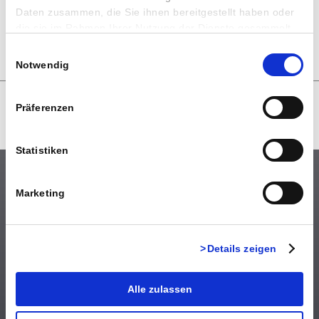
Contacto
Daten zusammen, die Sie ihnen bereitgestellt haben oder
Aviso legal
die sie im Rahmen Ihrer Nutzung der Dienste gesammelt
Protección de datos
haben.
Einwilligungsauswahl
Notwendig
Präferenzen
EASY-LIZE
//
Una oferta del grupo REMONDIS
Statistiken
Escríbenos
Marketing
Your partner for sustainability and packaging
Details zeigen
Alle zulassen
Contacto