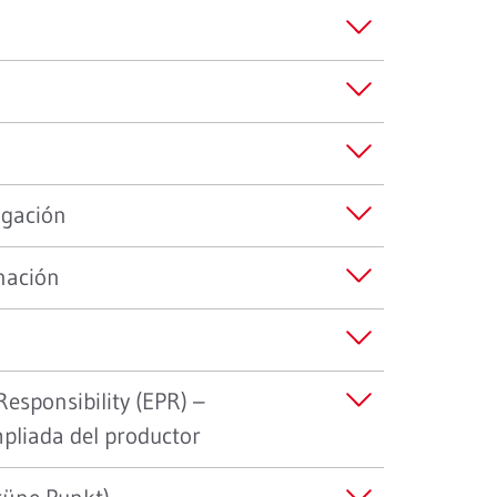
igación
inación
esponsibility (EPR) –
pliada del productor