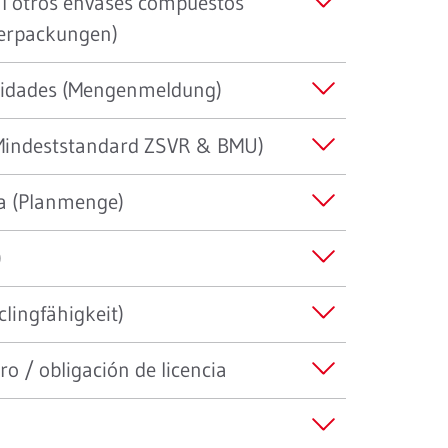
al otros envases compuestos
verpackungen)
ntidades (Mengenmeldung)
Mindeststandard ZSVR & BMU)
da (Planmenge)
)
clingfähigkeit)
ro / obligación de licencia