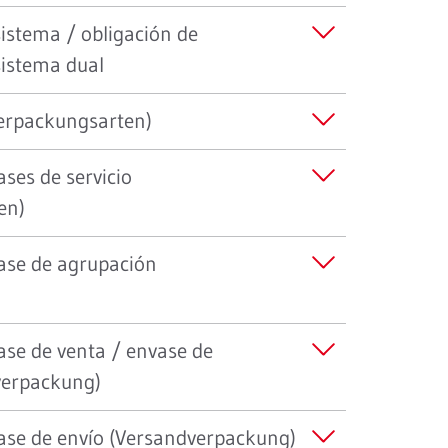
sistema / obligación de
sistema dual
Verpackungsarten)
ases de servicio
en)
vase de agrupación
ase de venta / envase de
verpackung)
vase de envío (Versandverpackung)